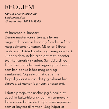
REQUIEM
Norges Musikkhøgskole
Lindemansalen
13. desember 2022 kl 18:00
Velkommen til konsert
Denne masterkonserten speiler en
pågående prosess hvor jeg forsøker å finne
meg selv som kunstner. Målet er å finne
motstand i både kunsten og i meg selv for å
kunne videreutvikle arbeidet mitt innenfor
tverrkunstnerisk skaping. Samtidig vil jeg
finne nye metoder, vinklinger og tankesett
som kan berike både meg selv og
samfunnet. Og selv om at det er helt
forjævlig kleint å lese det jeg akkurat har
skrevet, så mener jeg hvert eneste ord.
I dette prosjektet ønsker jeg å bruke et
spesifikt kulturhistorisk og rikt rammeverk
for å kunne bruke de tunge assosiasjonene
som er knyttet til formen. Jeg håper at