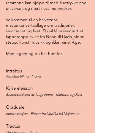
rammene kan hjelpe til med å uttrykke noe
universelt og nært i oss mennesker.
Velkommen til en halvaftens
masterkonsertcollage om tradisjoner,
samfunnet og livet. Du vil få presentert et
lappeteppe av alt fra Nono til Dada, video,
stepp, kunst, musikk og ikke minst Åge.
Men ingenting du har hørt før.
Introitus
Kunstutstilling - Ingrid
Kyrie eleisson
Rekomposisjon av Luigi Nono - Kathrine og Eirik
Graduale
Improvisasjon - Elever fra Musikk på Majorstua
Tractus
Verk for tape - Knut